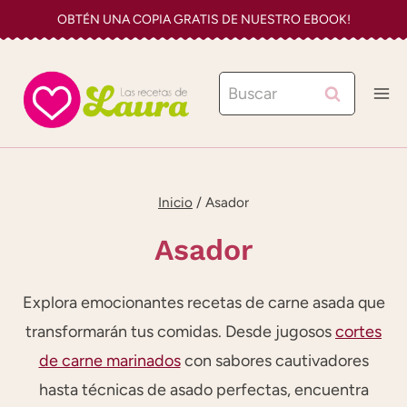
Saltar
OBTÉN UNA COPIA GRATIS DE NUESTRO EBOOK!
al
contenido
Buscar:
Inicio
/
Asador
Asador
Explora emocionantes recetas de carne asada que
transformarán tus comidas. Desde jugosos
cortes
de carne marinados
con sabores cautivadores
hasta técnicas de asado perfectas, encuentra