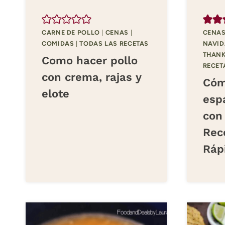
CARNE DE POLLO
|
CENAS
|
CENA
COMIDAS
|
TODAS LAS RECETAS
NAVI
THANK
Como hacer pollo
RECET
con crema, rajas y
Cóm
elote
esp
con
Rece
Ráp