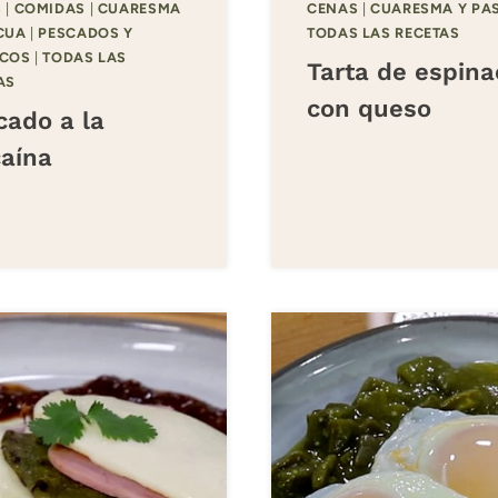
S
|
COMIDAS
|
CUARESMA
CENAS
|
CUARESMA Y PA
CUA
|
PESCADOS Y
TODAS LAS RECETAS
SCOS
|
TODAS LAS
Tarta de espina
AS
con queso
cado a la
caína