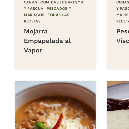
CENAS
|
COMIDAS
|
CUARESMA
CENA
Y PASCUA
|
PESCADOS Y
Y PAS
MARISCOS
|
TODAS LAS
MARI
RECETAS
RECET
Mojarra
Pes
Empapelada al
Vis
Vapor