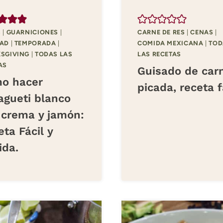
S
|
GUARNICIONES
|
CARNE DE RES
|
CENAS
|
DAD
|
TEMPORADA
|
COMIDA MEXICANA
|
TOD
SGIVING
|
TODAS LAS
LAS RECETAS
AS
Guisado de car
o hacer
picada, receta f
agueti blanco
 crema y jamón:
ta Fácil y
ida.