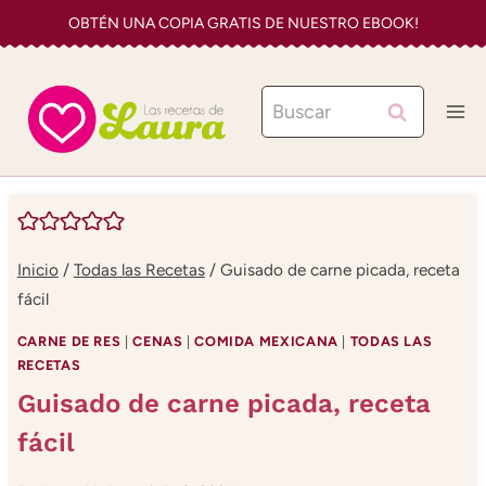
Saltar
OBTÉN UNA COPIA GRATIS DE NUESTRO EBOOK!
al
contenido
Buscar:
Inicio
/
Todas las Recetas
/
Guisado de carne picada, receta
fácil
CARNE DE RES
|
CENAS
|
COMIDA MEXICANA
|
TODAS LAS
RECETAS
Guisado de carne picada, receta
fácil