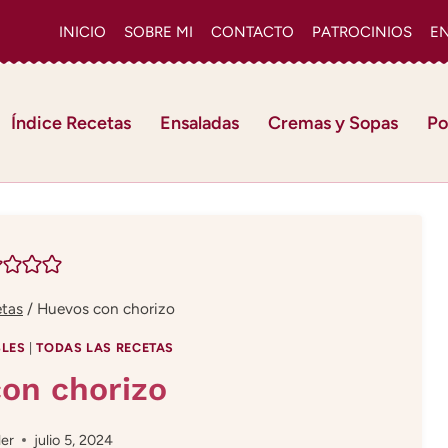
INICIO
SOBRE MI
CONTACTO
PATROCINIOS
E
Índice Recetas
Ensaladas
Cremas y Sopas
Po
etas
/
Huevos con chorizo
LES
|
TODAS LAS RECETAS
on chorizo
ler
julio 5, 2024