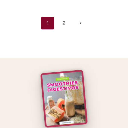
Navegación
Siguiente
1
2
de
página
página