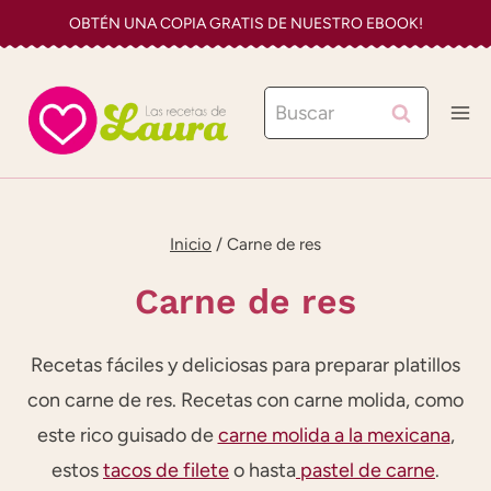
Saltar
OBTÉN UNA COPIA GRATIS DE NUESTRO EBOOK!
al
contenido
Buscar:
Inicio
/
Carne de res
Carne de res
Recetas fáciles y deliciosas para preparar platillos
con carne de res. Recetas con carne molida, como
este rico guisado de
carne molida a la mexicana
,
estos
tacos de filete
o hasta
pastel de carne
.