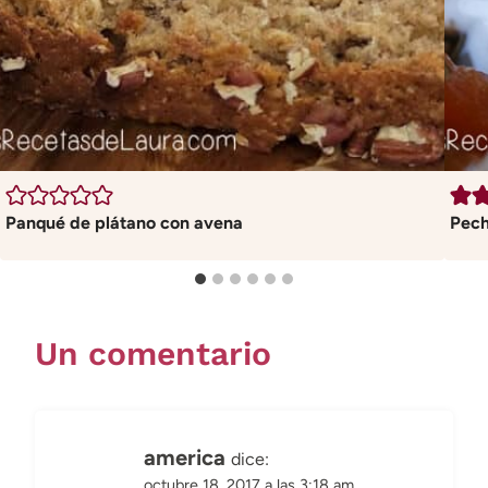
Panqué de plátano con avena
Pech
Un comentario
america
dice:
octubre 18, 2017 a las 3:18 am