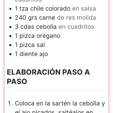
1
tza
chile colorado
en salsa
240
grs
carne
de res molida
3
cdas
cebolla
en cuadritos
1
pizca
orégano
1
pizca
sal
1
diente
ajo
ELABORACIÓN PASO A
PASO
Coloca en la sartén la cebolla y
el ajo picados, saltéalos en