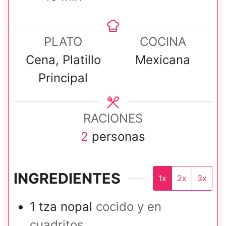
i
n
n
u
PLATO
COCINA
u
t
Cena, Platillo
Mexicana
t
o
Principal
o
s
s
RACIONES
2
personas
INGREDIENTES
1x
2x
3x
1
tza
nopal
cocido y en
cuadritos