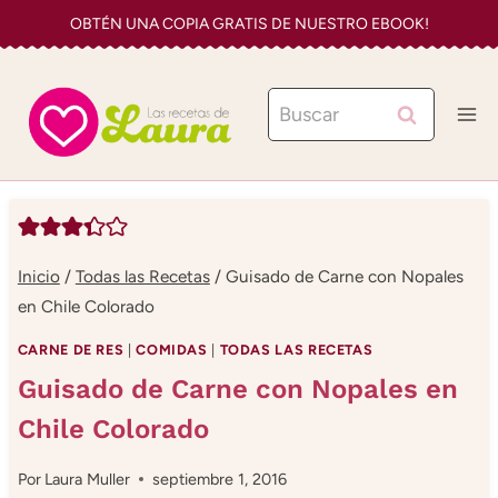
Saltar
OBTÉN UNA COPIA GRATIS DE NUESTRO EBOOK!
al
contenido
Buscar:
Inicio
/
Todas las Recetas
/
Guisado de Carne con Nopales
en Chile Colorado
CARNE DE RES
|
COMIDAS
|
TODAS LAS RECETAS
Guisado de Carne con Nopales en
Chile Colorado
Por
Laura Muller
septiembre 1, 2016