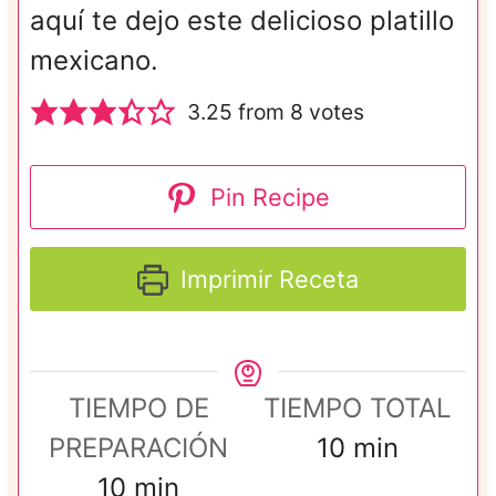
aquí te dejo este delicioso platillo
mexicano.
3.25
from
8
votes
Pin Recipe
Imprimir Receta
TIEMPO DE
TIEMPO TOTAL
m
PREPARACIÓN
10
min
m
i
10
min