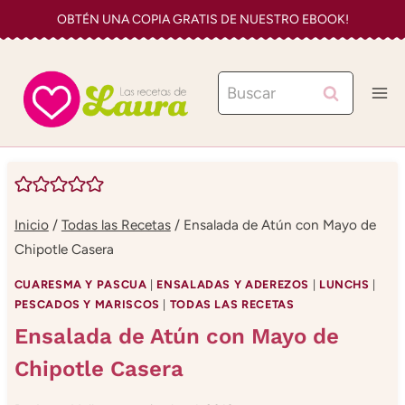
Saltar
OBTÉN UNA COPIA GRATIS DE NUESTRO EBOOK!
al
contenido
Buscar:
Inicio
/
Todas las Recetas
/
Ensalada de Atún con Mayo de
Chipotle Casera
CUARESMA Y PASCUA
|
ENSALADAS Y ADEREZOS
|
LUNCHS
|
PESCADOS Y MARISCOS
|
TODAS LAS RECETAS
Ensalada de Atún con Mayo de
Chipotle Casera