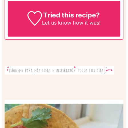
Tried this recipe?
Let us know
how it was!