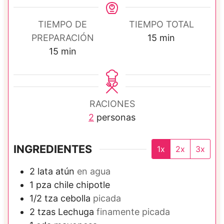
TIEMPO DE
TIEMPO TOTAL
m
PREPARACIÓN
15
min
m
i
15
min
i
n
n
u
u
t
RACIONES
t
o
2
personas
o
s
s
INGREDIENTES
1x
2x
3x
2
lata
atún
en agua
1
pza
chile chipotle
1/2
tza
cebolla
picada
2
tzas
Lechuga
finamente picada