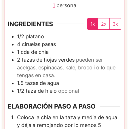
1
persona
INGREDIENTES
1x
2x
3x
1/2
platano
4
ciruelas pasas
1
cda de
chia
2
tazas de
hojas verdes
pueden ser
acelgas, espinacas, kale, brocoli o lo que
tengas en casa.
1.5
tazas de
agua
1/2
taza de
hielo
opcional
ELABORACIÓN PASO A PASO
Coloca la chia en la taza y media de agua
y déjala remojando por lo menos 5