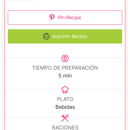
Pin Recipe
Imprimir Receta
TIEMPO DE PREPARACIÓN
m
5
min
i
n
u
PLATO
t
Bebidas
o
s
RACIONES