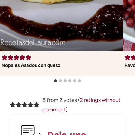
Nopales Asados con queso
Pavo
5 from 2 votes (
2 ratings without
comment
)
Deja una