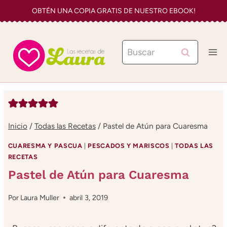
Saltar
OBTÉN UNA COPIA GRATIS DE NUESTRO EBOOK!
al
contenido
Buscar:
Inicio
/
Todas las Recetas
/
Pastel de Atún para Cuaresma
CUARESMA Y PASCUA
|
PESCADOS Y MARISCOS
|
TODAS LAS
RECETAS
Pastel de Atún para Cuaresma
Por
Laura Muller
abril 3, 2019