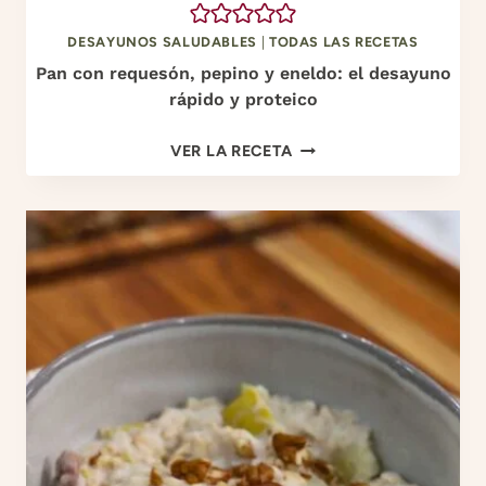
5
M
DESAYUNOS SALUDABLES
|
TODAS LAS RECETAS
I
Pan con requesón, pepino y eneldo: el desayuno
N
rápido y proteico
U
P
T
VER LA RECETA
A
O
N
S
C
:
O
C
N
A
R
N
E
E
Q
L
U
A
E
,
S
H
Ó
U