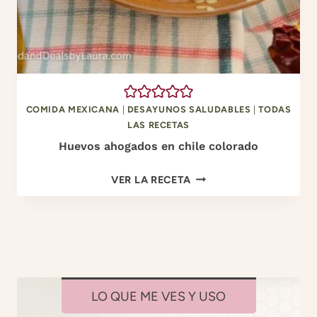
O
T
L
E
V
I
O
C
:
O
3
0
COMIDA MEXICANA
|
DESAYUNOS SALUDABLES
|
TODAS
G
LAS RECETAS
D
Huevos ahogados en chile colorado
E
H
P
VER LA RECETA
U
R
E
O
V
T
O
E
S
Í
A
N
LO QUE ME VES Y USO
H
A
O