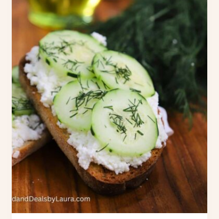
N
O
P
A
R
A
D
I
A
B
É
T
I
C
O
S
E
N