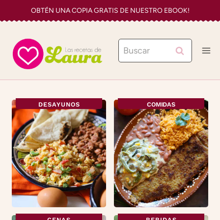
Saltar
OBTÉN UNA COPIA GRATIS DE NUESTRO EBOOK!
al
contenido
Buscar:
DESAYUNOS
COMIDAS
CENAS
BEBIDAS