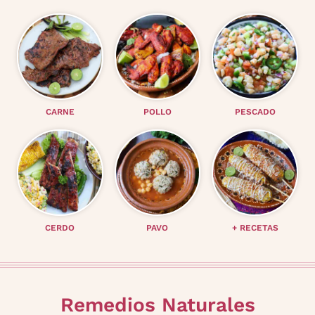
CARNE
POLLO
PESCADO
CERDO
PAVO
+ RECETAS
Remedios Naturales