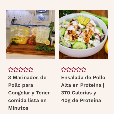
A
U
D
M
O
O
S
)
3 Marinados de
Ensalada de Pollo
Pollo para
Alta en Proteína |
Congelar y Tener
370 Calorías y
comida lista en
40g de Proteína
Minutos