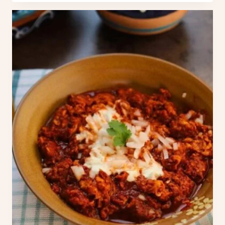
V
D
E
E
N
S
A
A
C
Y
O
U
N
N
P
O
R
R
O
Á
T
P
E
I
Í
D
N
O
A
Y
E
P
N
R
P
O