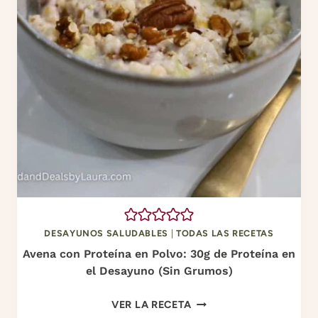
N
E
,
V
P
O
E
Y
P
A
I
G
N
U
O
A
Y
C
E
A
N
T
E
E
L
DESAYUNOS SALUDABLES
|
TODAS LAS RECETAS
D
Avena con Proteína en Polvo: 30g de Proteína en
O
el Desayuno (Sin Grumos)
:
E
A
VER LA RECETA
L