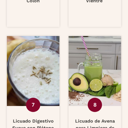
Colon
Vientre
Licuado Digestivo
Licuado de Avena
Suave con Plátano
para Limpieza de