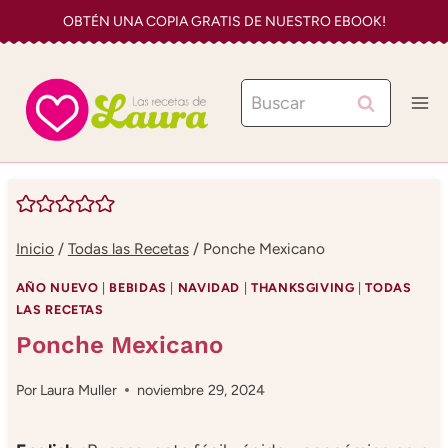
Saltar
OBTÉN UNA COPIA GRATIS DE NUESTRO EBOOK!
al
contenido
Buscar:
Inicio
/
Todas las Recetas
/
Ponche Mexicano
AÑO NUEVO
|
BEBIDAS
|
NAVIDAD
|
THANKSGIVING
|
TODAS
LAS RECETAS
Ponche Mexicano
Por
Laura Muller
noviembre 29, 2024