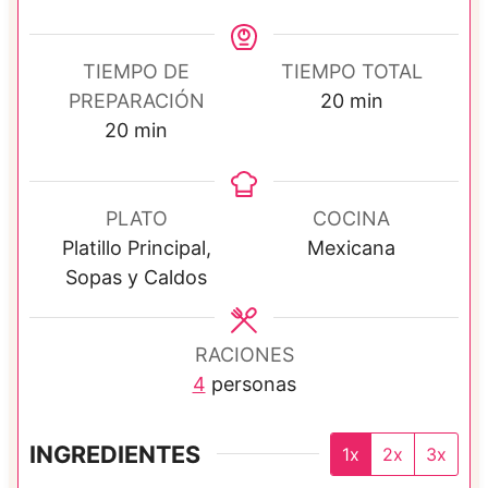
TIEMPO DE
TIEMPO TOTAL
m
PREPARACIÓN
20
min
m
i
20
min
i
n
n
u
u
t
PLATO
COCINA
t
o
Platillo Principal,
Mexicana
o
s
Sopas y Caldos
s
RACIONES
4
personas
INGREDIENTES
1x
2x
3x