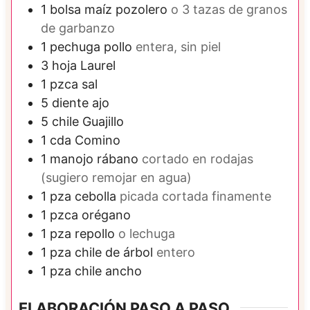
1
bolsa
maíz pozolero
o 3 tazas de granos
de garbanzo
1
pechuga
pollo
entera, sin piel
3
hoja
Laurel
1
pzca
sal
5
diente
ajo
5
chile
Guajillo
1
cda
Comino
1
manojo
rábano
cortado en rodajas
(sugiero remojar en agua)
1
pza
cebolla
picada cortada finamente
1
pzca
orégano
1
pza
repollo
o lechuga
1
pza
chile de árbol
entero
1
pza
chile ancho
ELABORACIÓN PASO A PASO