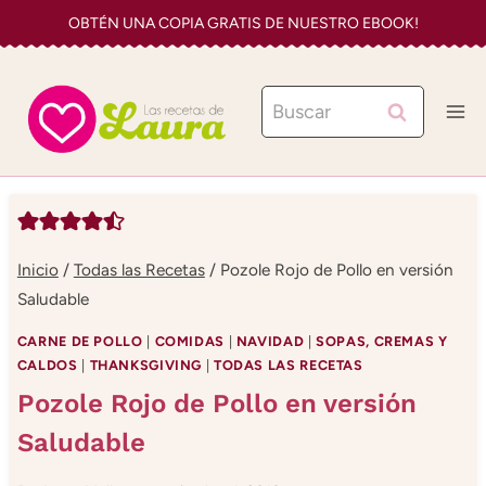
Saltar
OBTÉN UNA COPIA GRATIS DE NUESTRO EBOOK!
al
contenido
Buscar:
Inicio
/
Todas las Recetas
/
Pozole Rojo de Pollo en versión
Saludable
CARNE DE POLLO
|
COMIDAS
|
NAVIDAD
|
SOPAS, CREMAS Y
CALDOS
|
THANKSGIVING
|
TODAS LAS RECETAS
Pozole Rojo de Pollo en versión
Saludable