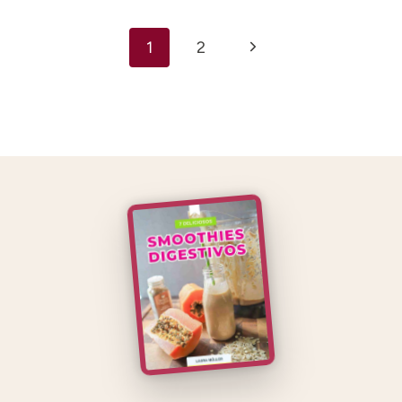
Navegación
Siguiente
1
2
de
página
página