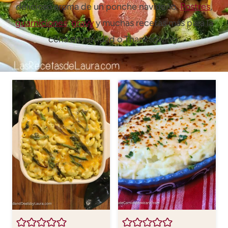
delicioso aroma de un ponche navideño.
Postres
,
guarniciones
,
gravy
y muchas recetas más para la
cena de navidad o Thanksgiving.