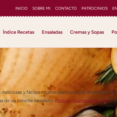
INICIO
SOBRE MI
CONTACTO
PATROCINIOS
E
Índice Recetas
Ensaladas
Cremas y Sopas
Po
deliciosas y fáciles recetas para celebrar la navidad. A
roma de un ponche navideño.
Postres
,
guarniciones
,
gravy
y