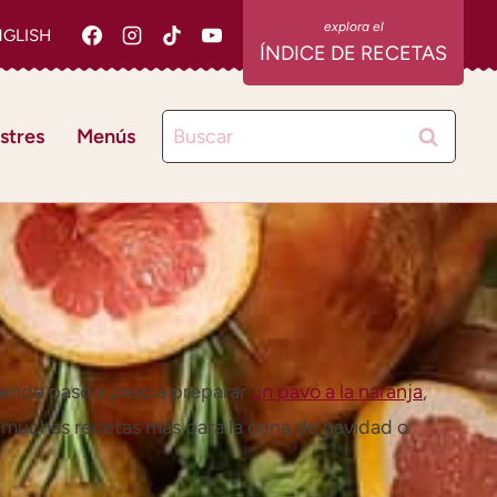
NGLISH
ÍNDICE DE RECETAS
Buscar:
stres
Menús
prende paso a paso a preparar
un pavo a la naranja
,
 muchas recetas más para la cena de navidad o