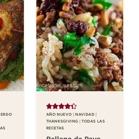
CERDO
AÑO NUEVO
|
NAVIDAD
|
THANKSGIVING
|
TODAS LAS
LAS
RECETAS
Relleno de Pavo