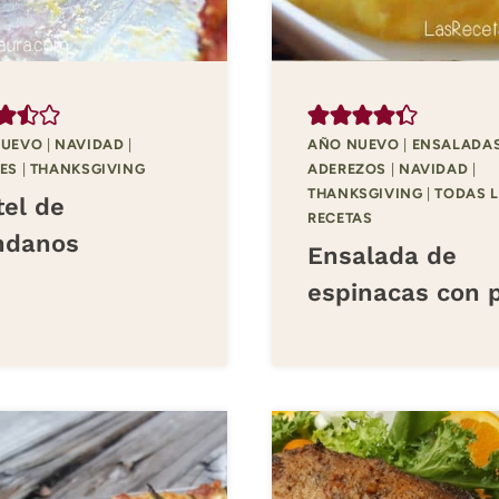
NUEVO
|
NAVIDAD
|
AÑO NUEVO
|
ENSALADAS
ES
|
THANKSGIVING
ADEREZOS
|
NAVIDAD
|
THANKSGIVING
|
TODAS 
tel de
RECETAS
ndanos
Ensalada de
espinacas con 