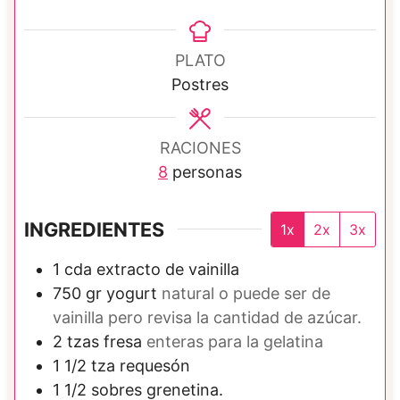
o
r
r
a
a
PLATO
Postres
RACIONES
8
personas
INGREDIENTES
1x
2x
3x
1
cda
extracto de vainilla
750
gr
yogurt
natural o puede ser de
vainilla pero revisa la cantidad de azúcar.
2
tzas
fresa
enteras para la gelatina
1 1/2
tza
requesón
1 1/2
sobres
grenetina.