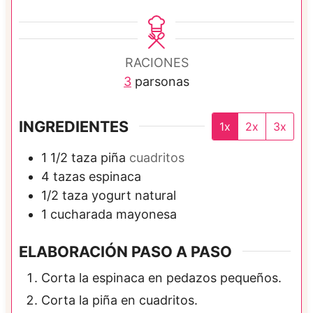
i
n
n
u
u
t
RACIONES
t
o
3
parsonas
o
s
s
INGREDIENTES
1x
2x
3x
1 1/2
taza
piña
cuadritos
4
tazas
espinaca
1/2
taza
yogurt natural
1
cucharada
mayonesa
ELABORACIÓN PASO A PASO
Corta la espinaca en pedazos pequeños.
Corta la piña en cuadritos.