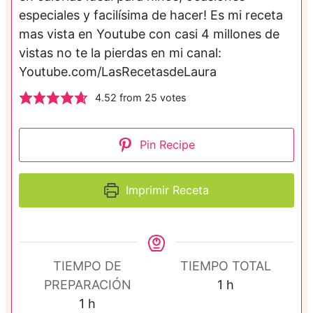
especiales y facilísima de hacer! Es mi receta
mas vista en Youtube con casi 4 millones de
vistas no te la pierdas en mi canal:
Youtube.com/LasRecetasdeLaura
4.52
from
25
votes
Pin Recipe
Imprimir Receta
TIEMPO DE
TIEMPO TOTAL
h
PREPARACIÓN
1
h
h
o
1
h