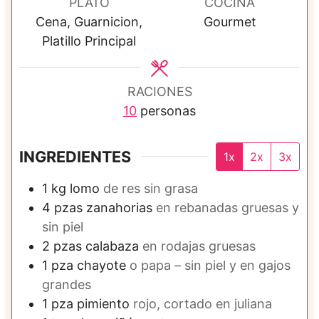
u
s
s
t
PLATO
COCINA
t
o
Cena, Guarnicion,
Gourmet
o
s
Platillo Principal
s
RACIONES
10
personas
INGREDIENTES
1x
2x
3x
1
kg
lomo
de res sin grasa
4
pzas
zanahorias
en rebanadas gruesas y
sin piel
2
pzas
calabaza
en rodajas gruesas
1
pza
chayote
o papa – sin piel y en gajos
grandes
1
pza
pimiento
rojo, cortado en juliana