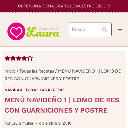
Saltar
OBTÉN UNA COPIA GRATIS DE NUESTRO EBOOK!
al
contenido
Buscar:
Inicio
/
Todas las Recetas
/
MENÚ NAVIDEÑO 1 | LOMO DE
RES CON GUARNICIONES Y POSTRE
NAVIDAD
|
TODAS LAS RECETAS
MENÚ NAVIDEÑO 1 | LOMO DE RES
CON GUARNICIONES Y POSTRE
Por
Laura Muller
diciembre 9, 2016