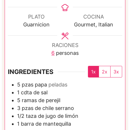
i
n
u
PLATO
COCINA
t
Guarnicion
Gourmet, Italian
o
s
RACIONES
6
personas
INGREDIENTES
1x
2x
3x
5
pzas
papa
peladas
1
cdta de
sal
5
ramas de
perejil
3
pzas de
chile serrano
1/2
taza de
jugo de limón
1
barra de
mantequilla