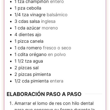
1
tza
champiñón
entero
1
pza
cebolla
1/4
tza
vinagre
balsámico
3
cdas
salsa
inglesa
1
cda
azúcar
moreno
4
dientes
ajo
1
pizca
canela
1
cda
romero
fresco o seco
1
cdita
orégano
en polvo
1 1/2
tza
agua
2
pizcas
sal
2
pizcas
pimienta
1/2
cda
pimienta
entera
ELABORACIÓN PASO A PASO
Amarrar el lomo de res con hilo dental
para que conserve su forma durante la