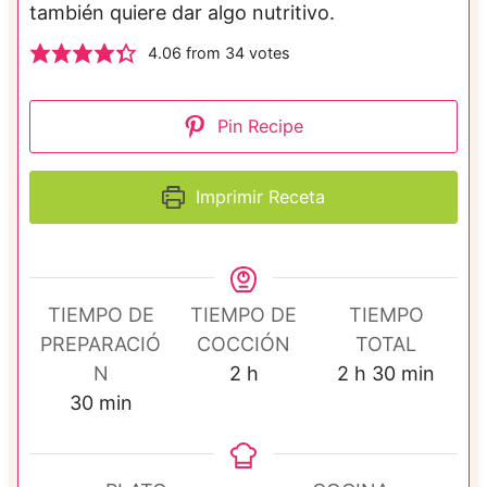
también quiere dar algo nutritivo.
4.06
from
34
votes
Pin Recipe
Imprimir Receta
TIEMPO DE
TIEMPO DE
TIEMPO
PREPARACIÓ
COCCIÓN
TOTAL
h
h
m
N
2
h
2
h
30
min
m
o
o
i
30
min
i
r
r
n
n
a
a
u