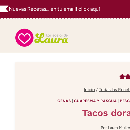
Saltar
Nuevas Recetas… en tu email! click aquí
al
contenido
Inicio
/
Todas las Recet
CENAS
|
CUARESMA Y PASCUA
|
PESC
Tacos dor
Por
Laura Mulle