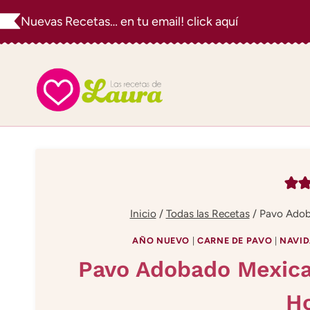
Saltar
Nuevas Recetas… en tu email! click aquí
al
contenido
Inicio
/
Todas las Recetas
/
Pavo Adob
AÑO NUEVO
|
CARNE DE PAVO
|
NAVI
Pavo Adobado Mexica
H