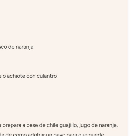
esco de naranja
e o achiote con culantro
prepara a base de chile guajillo, jugo de naranja,
fecta de como adobar un pavo para que quede