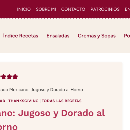
INICIO
SOBRE MI
CONTACTO
PATROCINIOS
E
Índice Recetas
Ensaladas
Cremas y Sopas
Po
ado Mexicano: Jugoso y Dorado al Horno
DAD
|
THANKSGIVING
|
TODAS LAS RECETAS
no: Jugoso y Dorado al
orno