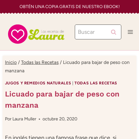
Saltar
OBTÉN UNA COPIA GRATIS DE NUESTRO EBOOK!
al
contenido
Buscar:
Inicio
/
Todas las Recetas
/
Licuado para bajar de peso con
manzana
JUGOS Y REMEDIOS NATURALES
|
TODAS LAS RECETAS
Licuado para bajar de peso con
manzana
Por
Laura Muller
octubre 20, 2020
En inglés tienen una famosa frase que dice, si