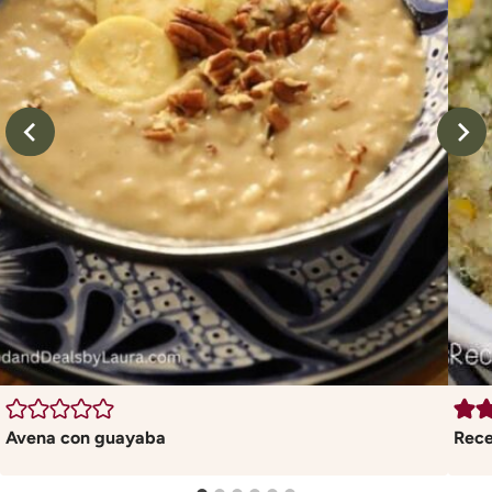
Avena con guayaba
Rece