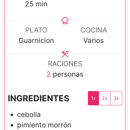
m
i
25
min
i
n
n
u
PLATO
COCINA
u
t
Guarnicion
Varios
t
o
o
s
RACIONES
s
2
personas
INGREDIENTES
1x
2x
3x
cebolla
pimiento morrón