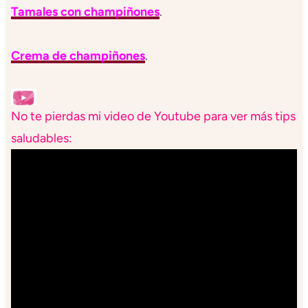
Tamales con champiñones
.
Crema de champiñones
.
No te pierdas mi video de Youtube para ver más tips
saludables: