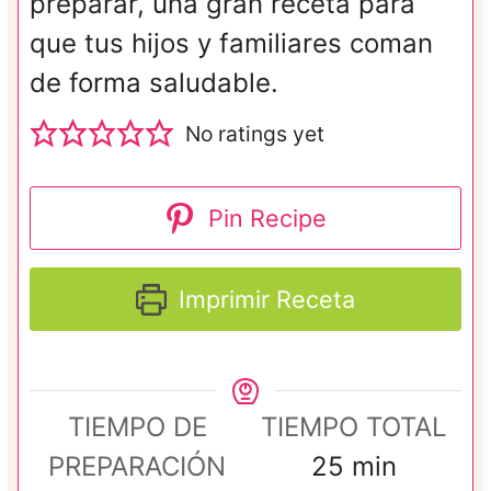
preparar, una gran receta para
que tus hijos y familiares coman
de forma saludable.
No ratings yet
Pin Recipe
Imprimir Receta
TIEMPO DE
TIEMPO TOTAL
m
PREPARACIÓN
25
min