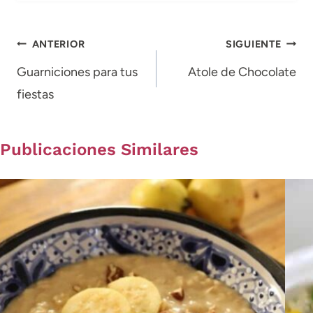
Navegación
ANTERIOR
SIGUIENTE
de
Guarniciones para tus
Atole de Chocolate
fiestas
entradas
Publicaciones Similares