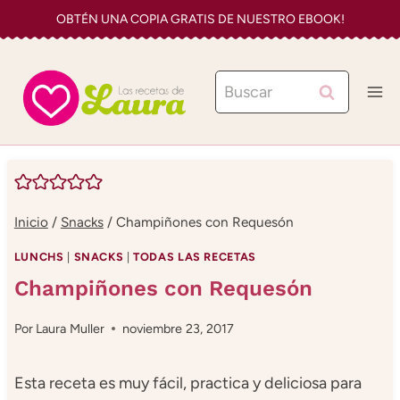
Saltar
OBTÉN UNA COPIA GRATIS DE NUESTRO EBOOK!
al
contenido
Buscar:
Inicio
/
Snacks
/
Champiñones con Requesón
LUNCHS
|
SNACKS
|
TODAS LAS RECETAS
Champiñones con Requesón
Por
Laura Muller
noviembre 23, 2017
Esta receta es muy fácil, practica y deliciosa para