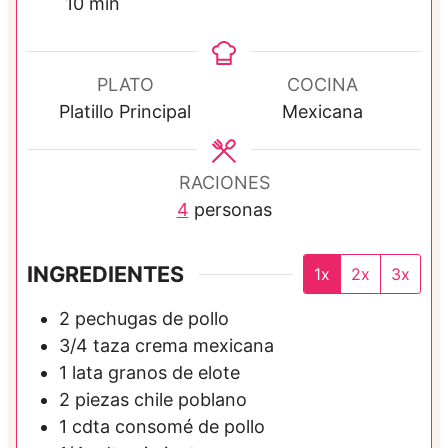
m
i
i
10
min
i
n
n
n
u
u
u
t
t
PLATO
COCINA
t
o
o
Platillo Principal
Mexicana
o
s
s
s
RACIONES
4
personas
INGREDIENTES
1x
2x
3x
2
pechugas de pollo
3/4
taza
crema mexicana
1
lata
granos de elote
2
piezas
chile poblano
1
cdta
consomé de pollo