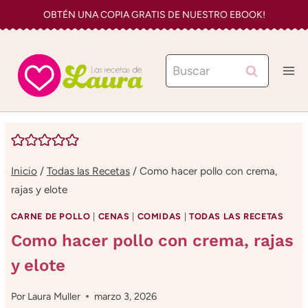
Saltar
OBTÉN UNA COPIA GRATIS DE NUESTRO EBOOK!
al
contenido
Buscar:
Inicio
/
Todas las Recetas
/
Como hacer pollo con crema,
rajas y elote
CARNE DE POLLO
|
CENAS
|
COMIDAS
|
TODAS LAS RECETAS
Como hacer pollo con crema, rajas
y elote
Por
Laura Muller
marzo 3, 2026