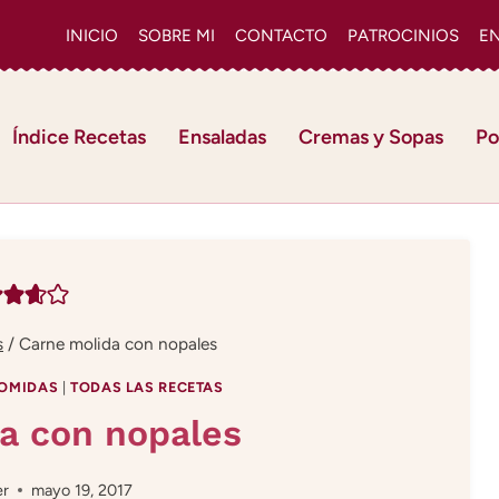
INICIO
SOBRE MI
CONTACTO
PATROCINIOS
E
Índice Recetas
Ensaladas
Cremas y Sopas
Po
s
/
Carne molida con nopales
OMIDAS
|
TODAS LAS RECETAS
a con nopales
er
mayo 19, 2017