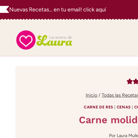
Saltar
Nuevas Recetas… en tu email! click aquí
al
contenido
Inicio
/
Todas las Receta
CARNE DE RES
|
CENAS
|
C
Carne molid
Por
Laura Mull