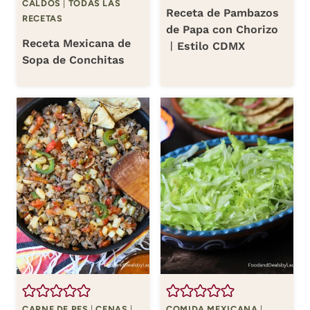
CALDOS
|
TODAS LAS
Receta de Pambazos
RECETAS
de Papa con Chorizo
Receta Mexicana de
︱Estilo CDMX
Sopa de Conchitas
CARNE DE RES
|
CENAS
|
COMIDA MEXICANA
|