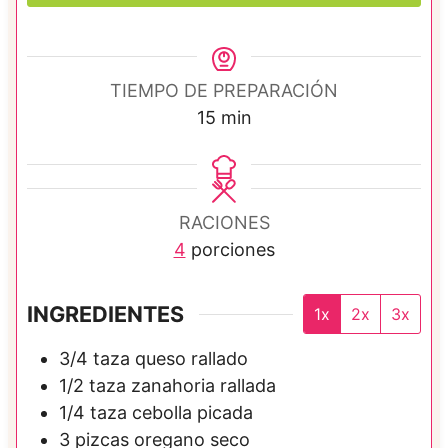
TIEMPO DE PREPARACIÓN
m
15
min
i
n
u
RACIONES
t
4
porciones
o
s
INGREDIENTES
1x
2x
3x
3/4
taza
queso rallado
1/2
taza
zanahoria rallada
1/4
taza
cebolla picada
3
pizcas
oregano seco