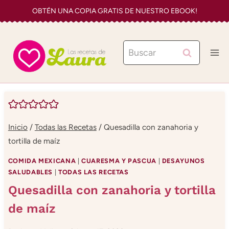
Saltar
OBTÉN UNA COPIA GRATIS DE NUESTRO EBOOK!
al
contenido
Buscar:
Inicio
/
Todas las Recetas
/
Quesadilla con zanahoria y
tortilla de maíz
COMIDA MEXICANA
|
CUARESMA Y PASCUA
|
DESAYUNOS
SALUDABLES
|
TODAS LAS RECETAS
Quesadilla con zanahoria y tortilla
de maíz