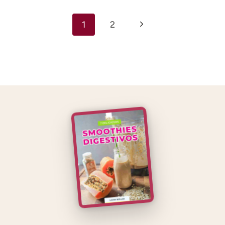
Navegación
Siguiente
1
2
de
página
página