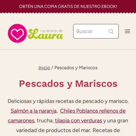
Saltar
OBTÉN UNA COPIA GRATIS DE NUESTRO EBOOK!
al
contenido
Buscar:
Inicio
/
Pescados y Mariscos
Pescados y Mariscos
Deliciosas y rápidas recetas de pescado y marisco.
Salmón a la naranja
,
Chiles Poblanos rellenos de
camarones
, trucha,
tilapia con verduras
y una gran
variedad de productos del mar. Recetas de