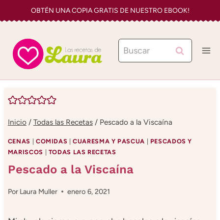
Saltar
OBTÉN UNA COPIA GRATIS DE NUESTRO EBOOK!
al
contenido
Buscar:
Inicio
/
Todas las Recetas
/
Pescado a la Viscaína
CENAS
|
COMIDAS
|
CUARESMA Y PASCUA
|
PESCADOS Y
MARISCOS
|
TODAS LAS RECETAS
Pescado a la Viscaína
Por
Laura Muller
enero 6, 2021