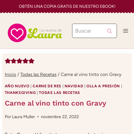
Saltar
OBTÉN UNA COPIA GRATIS DE NUESTRO EBOOK!
al
contenido
Buscar:
Inicio
/
Todas las Recetas
/
Carne al vino tinto con Gravy
AÑO NUEVO
|
CARNE DE RES
|
NAVIDAD
|
OLLA A PRESIÓN
|
THANKSGIVING
|
TODAS LAS RECETAS
Carne al vino tinto con Gravy
Por
Laura Muller
noviembre 22, 2022