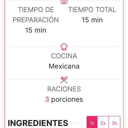
TIEMPO DE
TIEMPO TOTAL
m
PREPARACIÓN
15
min
m
i
15
min
i
n
n
u
COCINA
u
t
Mexicana
t
o
o
s
RACIONES
s
3
porciones
INGREDIENTES
1x
2x
3x