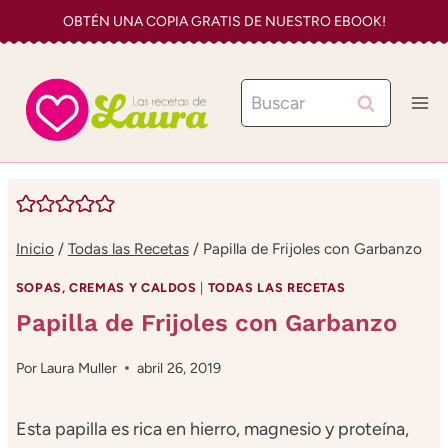
Saltar
OBTÉN UNA COPIA GRATIS DE NUESTRO EBOOK!
al
contenido
Buscar:
Inicio
/
Todas las Recetas
/
Papilla de Frijoles con Garbanzo
SOPAS, CREMAS Y CALDOS
|
TODAS LAS RECETAS
Papilla de Frijoles con Garbanzo
Por
Laura Muller
abril 26, 2019
Esta papilla es rica en hierro, magnesio y proteína,