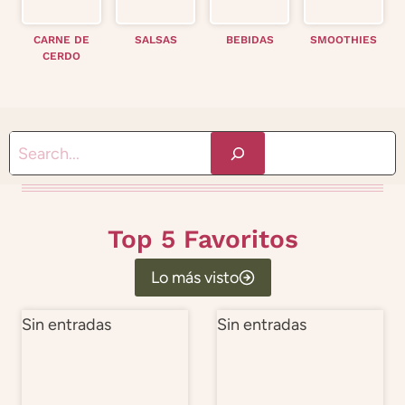
CARNE DE
SALSAS
BEBIDAS
SMOOTHIES
CERDO
S
e
a
r
Top 5 Favoritos
c
Lo más visto
h
Sin entradas
Sin entradas