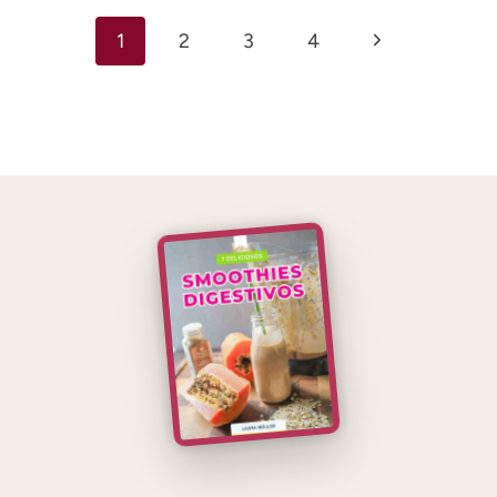
Navegación
Siguiente
1
2
3
4
de
página
página