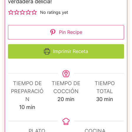
verdadera delicia!
No ratings yet
Pin Recipe
Imprimir Receta
TIEMPO DE
TIEMPO DE
TIEMPO
PREPARACIÓ
COCCIÓN
TOTAL
m
m
N
20
min
30
min
m
i
i
10
min
i
n
n
n
u
u
u
t
t
PLATO
COCINA