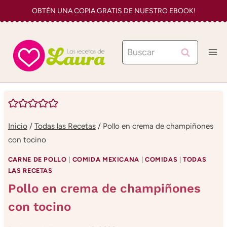
Saltar
OBTÉN UNA COPIA GRATIS DE NUESTRO EBOOK!
al
contenido
Buscar:
Inicio
/
Todas las Recetas
/
Pollo en crema de champiñones
con tocino
CARNE DE POLLO
|
COMIDA MEXICANA
|
COMIDAS
|
TODAS
LAS RECETAS
Pollo en crema de champiñones
con tocino