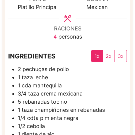
t
o
o
Platillo Principal
Mexican
o
s
s
s
RACIONES
4
personas
INGREDIENTES
1x
2x
3x
2
pechugas de pollo
1
taza
leche
1
cda
mantequilla
3/4
taza
crema mexicana
5
rebanadas
tocino
1
taza
champiñones en rebanadas
1/4
cdta
pimienta negra
1/2
cebolla
1
diente de ajo