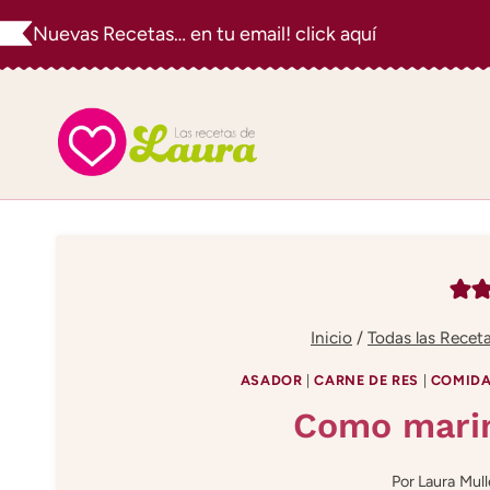
Saltar
Nuevas Recetas… en tu email! click aquí
al
contenido
Inicio
/
Todas las Recet
ASADOR
|
CARNE DE RES
|
COMID
Como marin
Por
Laura Mull