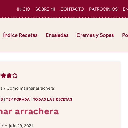
INICIO
SOBRE MI
CONTACTO
PATROCINIOS
E
Índice Recetas
Ensaladas
Cremas y Sopas
Po
as
/
Como marinar arrachera
AS
|
TEMPORADA
|
TODAS LAS RECETAS
ar arrachera
er
julio 29, 2021