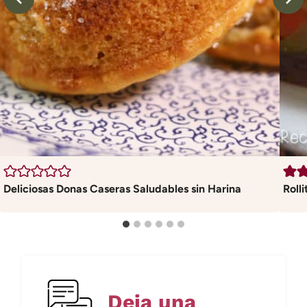
Deliciosas Donas Caseras Saludables sin Harina
Roll
Deja una