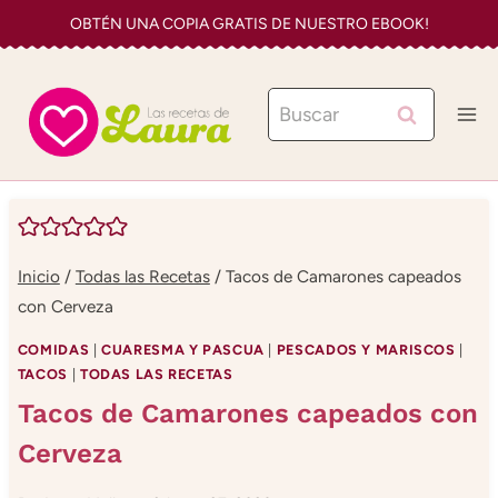
Saltar
OBTÉN UNA COPIA GRATIS DE NUESTRO EBOOK!
al
contenido
Buscar:
Inicio
/
Todas las Recetas
/
Tacos de Camarones capeados
con Cerveza
COMIDAS
|
CUARESMA Y PASCUA
|
PESCADOS Y MARISCOS
|
TACOS
|
TODAS LAS RECETAS
Tacos de Camarones capeados con
Cerveza