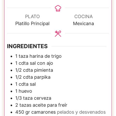
i
n
u
PLATO
COCINA
t
Platillo Principal
Mexicana
o
s
INGREDIENTES
1
taza
harina de trigo
1
cdta
sal con ajo
1/2
cdta
pimienta
1/2
cdta
parpika
1
cdta
sal
1
huevo
1/3
taza
cerveza
2
tazas
aceite para freír
450
gr
camarones
pelados y desvenados