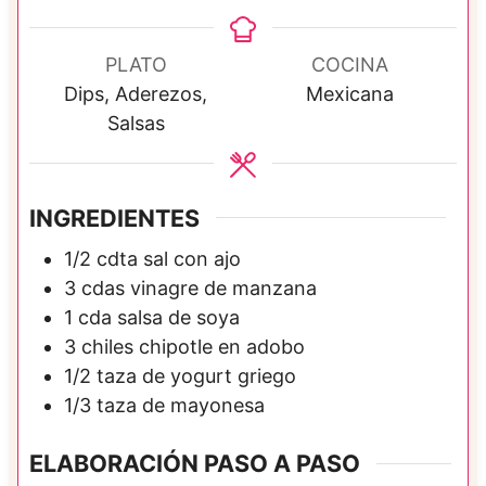
i
n
u
PLATO
COCINA
t
Dips, Aderezos,
Mexicana
o
Salsas
s
INGREDIENTES
1/2
cdta
sal con ajo
3
cdas
vinagre de manzana
1
cda
salsa de soya
3
chiles chipotle en adobo
1/2
taza de
yogurt griego
1/3
taza de
mayonesa
ELABORACIÓN PASO A PASO