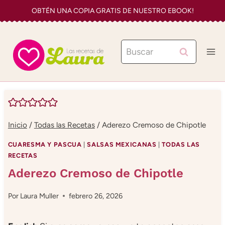
Saltar
OBTÉN UNA COPIA GRATIS DE NUESTRO EBOOK!
al
contenido
Buscar:
Inicio
/
Todas las Recetas
/
Aderezo Cremoso de Chipotle
CUARESMA Y PASCUA
|
SALSAS MEXICANAS
|
TODAS LAS
RECETAS
Aderezo Cremoso de Chipotle
Por
Laura Muller
febrero 26, 2026