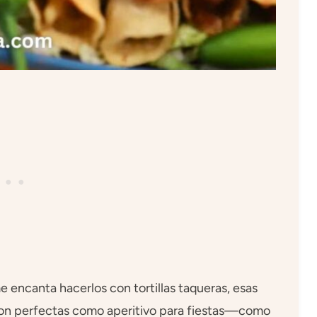
ncanta hacerlos con tortillas taqueras, esas
 Son perfectas como aperitivo para fiestas—como