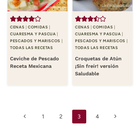
CENAS
|
COMIDAS
|
CENAS
|
COMIDAS
|
CUARESMA Y PASCUA
|
CUARESMA Y PASCUA
|
PESCADOS Y MARISCOS
|
PESCADOS Y MARISCOS
|
TODAS LAS RECETAS
TODAS LAS RECETAS
Ceviche de Pescado
Croquetas de Atún
Receta Mexicana
¡Sin freír! versión
Saludable
Navegación
Página
Siguiente
1
2
3
4
de
anterior
página
página