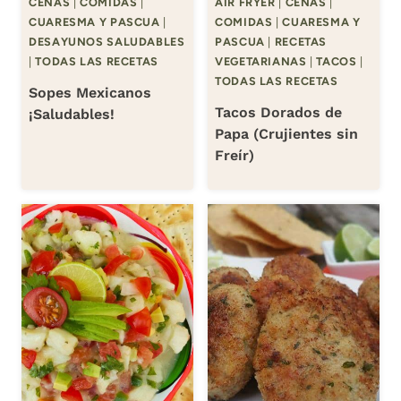
CENAS
|
COMIDAS
|
AIR FRYER
|
CENAS
|
CUARESMA Y PASCUA
|
COMIDAS
|
CUARESMA Y
DESAYUNOS SALUDABLES
PASCUA
|
RECETAS
|
TODAS LAS RECETAS
VEGETARIANAS
|
TACOS
|
TODAS LAS RECETAS
Sopes Mexicanos
Tacos Dorados de
¡Saludables!
Papa (Crujientes sin
Freír)