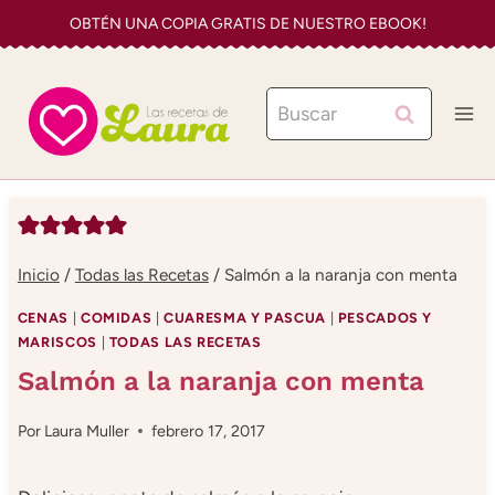
Saltar
OBTÉN UNA COPIA GRATIS DE NUESTRO EBOOK!
al
contenido
Buscar:
Inicio
/
Todas las Recetas
/
Salmón a la naranja con menta
CENAS
|
COMIDAS
|
CUARESMA Y PASCUA
|
PESCADOS Y
MARISCOS
|
TODAS LAS RECETAS
Salmón a la naranja con menta
Por
Laura Muller
febrero 17, 2017