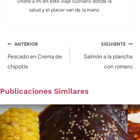
Únete a mí en este viaje culinario donde la
salud y el placer van de la mano
Navegación
ANTERIOR
SIGUIENTE
de
Pescado en Crema de
Salmón a la plancha
chipotle
con romero
entradas
Publicaciones Similares