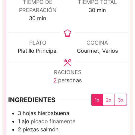
TIEMPO DE
TIEMPO TOTAL
m
PREPARACIÓN
30
min
m
i
30
min
i
n
n
u
u
t
PLATO
COCINA
t
o
Platillo Principal
Gourmet, Varios
o
s
s
RACIONES
2
personas
INGREDIENTES
1x
2x
3x
3
hojas
hierbabuena
1
ajo
picado finamente
2
piezas
salmón