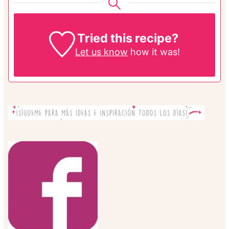
Tried this recipe?
Let us know
how it was!