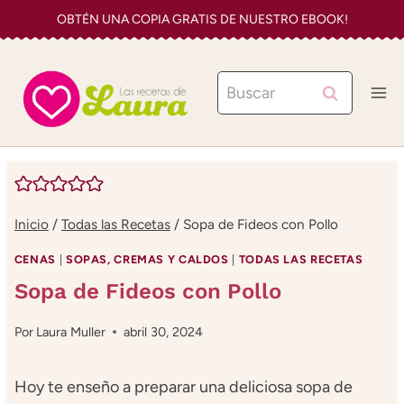
Saltar
OBTÉN UNA COPIA GRATIS DE NUESTRO EBOOK!
al
contenido
Buscar:
Inicio
/
Todas las Recetas
/
Sopa de Fideos con Pollo
CENAS
|
SOPAS, CREMAS Y CALDOS
|
TODAS LAS RECETAS
Sopa de Fideos con Pollo
Por
Laura Muller
abril 30, 2024
Hoy te enseño a preparar una deliciosa sopa de