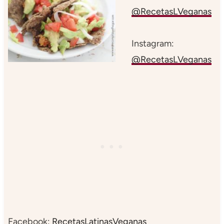
@RecetasLVeganas
Instagram:
@RecetasLVeganas
Facebook:
RecetasLatinasVeganas