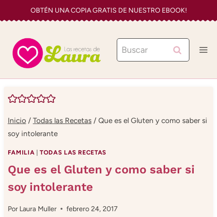
Saltar
OBTÉN UNA COPIA GRATIS DE NUESTRO EBOOK!
al
contenido
Buscar:
Inicio
/
Todas las Recetas
/
Que es el Gluten y como saber si
soy intolerante
FAMILIA
|
TODAS LAS RECETAS
Que es el Gluten y como saber si
soy intolerante
Por
Laura Muller
febrero 24, 2017