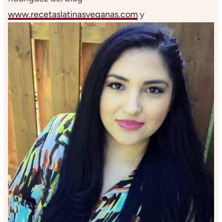
www.recetaslatinasveganas.com
y