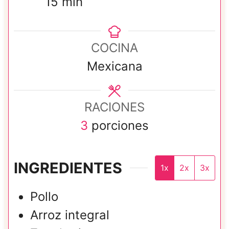
m
i
15
min
i
n
n
u
COCINA
u
t
Mexicana
t
o
o
s
RACIONES
s
3
porciones
INGREDIENTES
1x
2x
3x
Pollo
Arroz integral