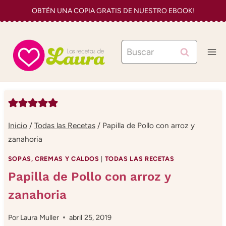
Saltar
OBTÉN UNA COPIA GRATIS DE NUESTRO EBOOK!
al
contenido
Buscar:
Inicio
/
Todas las Recetas
/
Papilla de Pollo con arroz y
zanahoria
SOPAS, CREMAS Y CALDOS
|
TODAS LAS RECETAS
Papilla de Pollo con arroz y
zanahoria
Por
Laura Muller
abril 25, 2019