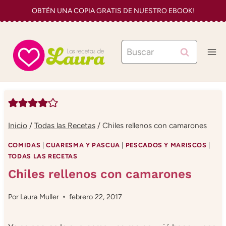
Saltar
OBTÉN UNA COPIA GRATIS DE NUESTRO EBOOK!
al
contenido
Buscar:
Inicio
/
Todas las Recetas
/
Chiles rellenos con camarones
COMIDAS
|
CUARESMA Y PASCUA
|
PESCADOS Y MARISCOS
|
TODAS LAS RECETAS
Chiles rellenos con camarones
Por
Laura Muller
febrero 22, 2017