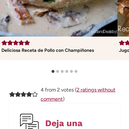
Deliciosa Receta de Pollo con Champiñones
Jugo
4 from 2 votes (
2 ratings without
comment
)
Deja una