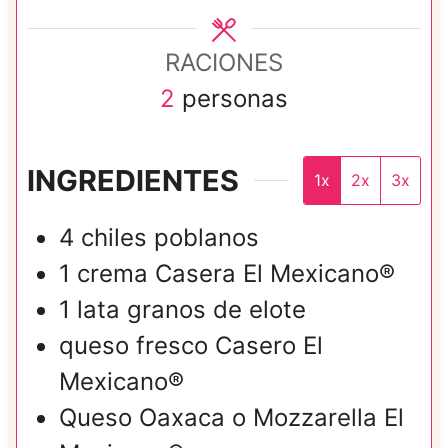
o
s
RACIONES
s
2
personas
INGREDIENTES
1x
2x
3x
4
chiles poblanos
1
crema Casera El Mexicano®
1
lata
granos de elote
queso fresco Casero El
Mexicano®
Queso Oaxaca o Mozzarella El