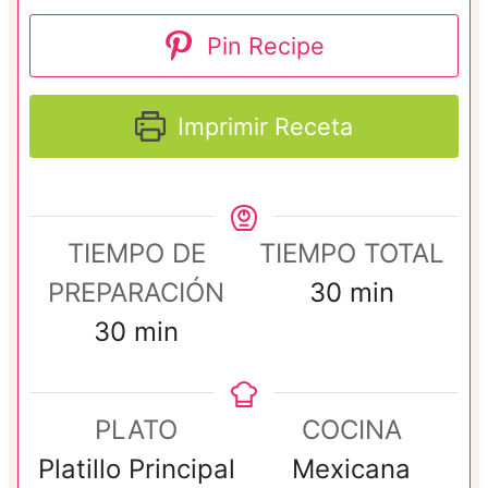
Pin Recipe
Imprimir Receta
TIEMPO DE
TIEMPO TOTAL
m
PREPARACIÓN
30
min
m
i
30
min
i
n
n
u
PLATO
COCINA
u
t
Platillo Principal
Mexicana
t
o