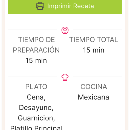
Imprimir Receta
TIEMPO DE
TIEMPO TOTAL
m
PREPARACIÓN
15
min
m
i
15
min
i
n
n
u
PLATO
COCINA
u
t
Cena,
Mexicana
t
o
Desayuno,
o
s
Guarnicion,
s
Platillo Principal