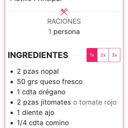
RACIONES
1
persona
INGREDIENTES
1x
2x
3x
2
pzas
nopal
50
grs
queso fresco
1
cdta
orégano
2
pzas
jitomates
o tomate rojo
1
diente
ajo
1/4
cdta
comino