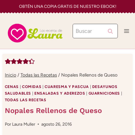
Saltar
OBTÉN UNA COPIA GRATIS DE NUESTRO EBOOK!
al
contenido
Buscar:
Inicio
/
Todas las Recetas
/
Nopales Rellenos de Queso
CENAS
|
COMIDAS
|
CUARESMA Y PASCUA
|
DESAYUNOS
SALUDABLES
|
ENSALADAS Y ADEREZOS
|
GUARNICIONES
|
TODAS LAS RECETAS
Nopales Rellenos de Queso
Por
Laura Muller
agosto 26, 2016