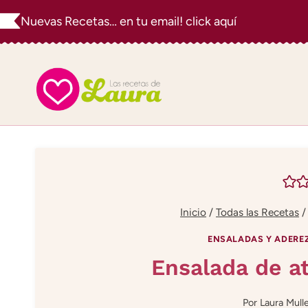
Saltar
Nuevas Recetas… en tu email! click aquí
al
contenido
Inicio
/
Todas las Recetas
/
ENSALADAS Y ADERE
Ensalada de a
Por
Laura Mull