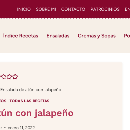
INICIO
SOBRE MI
CONTACTO
PATROCINIOS
E
Índice Recetas
Ensaladas
Cremas y Sopas
Po
Ensalada de atún con jalapeño
ZOS
|
TODAS LAS RECETAS
tún con jalapeño
er
enero 11, 2022