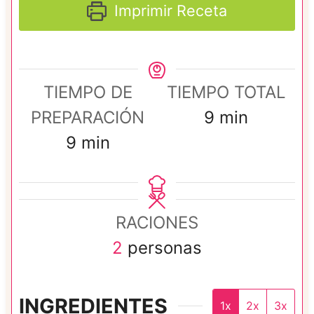
Imprimir Receta
TIEMPO DE
TIEMPO TOTAL
m
PREPARACIÓN
9
min
m
i
9
min
i
n
n
u
u
t
RACIONES
t
o
2
personas
o
s
s
INGREDIENTES
1x
2x
3x