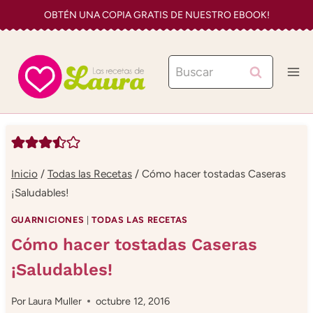
Saltar
OBTÉN UNA COPIA GRATIS DE NUESTRO EBOOK!
al
contenido
Buscar:
Inicio
/
Todas las Recetas
/
Cómo hacer tostadas Caseras
¡Saludables!
GUARNICIONES
|
TODAS LAS RECETAS
Cómo hacer tostadas Caseras
¡Saludables!
Por
Laura Muller
octubre 12, 2016