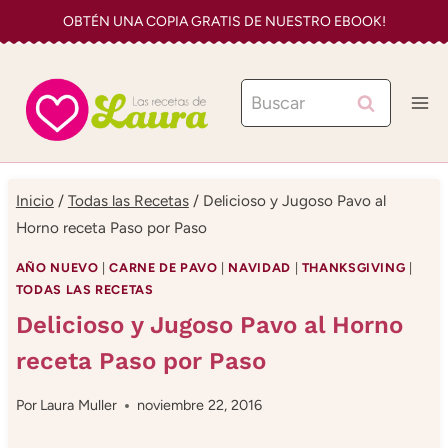
Saltar
OBTÉN UNA COPIA GRATIS DE NUESTRO EBOOK!
al
contenido
Buscar:
Inicio
/
Todas las Recetas
/
Delicioso y Jugoso Pavo al
Horno receta Paso por Paso
AÑO NUEVO
|
CARNE DE PAVO
|
NAVIDAD
|
THANKSGIVING
|
TODAS LAS RECETAS
Delicioso y Jugoso Pavo al Horno
receta Paso por Paso
Por
Laura Muller
noviembre 22, 2016