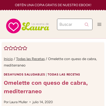
Saltar
OBTÉN UNA COPIA GRATIS DE NUESTRO EBOOK!
al
contenido
Buscar:
Inicio
/
Todas las Recetas
/
Omelette con queso de cabra,
mediterraneo
DESAYUNOS SALUDABLES
|
TODAS LAS RECETAS
Omelette con queso de cabra,
mediterraneo
Por
Laura Muller
julio 14, 2020