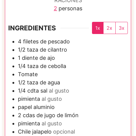
RACIONES
2
personas
INGREDIENTES
1x
2x
3x
4
filetes de
pescado
1/2
taza de
cilantro
1
diente de
ajo
1/4
taza de
cebolla
Tomate
1/2
taza de
agua
1/4
cdta
sal
al gusto
pimienta
al gusto
papel aluminio
2
cdas de
jugo de limón
pimienta
al gusto
Chile jalapelo
opcional