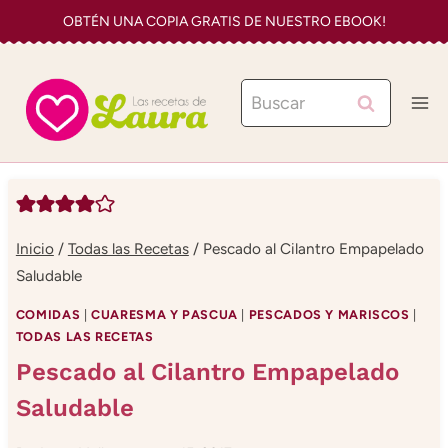
Saltar
OBTÉN UNA COPIA GRATIS DE NUESTRO EBOOK!
al
contenido
Buscar:
Inicio
/
Todas las Recetas
/
Pescado al Cilantro Empapelado
Saludable
COMIDAS
|
CUARESMA Y PASCUA
|
PESCADOS Y MARISCOS
|
TODAS LAS RECETAS
Pescado al Cilantro Empapelado
Saludable