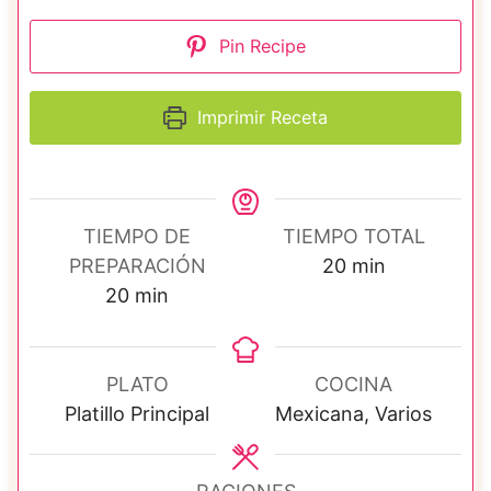
Pin Recipe
Imprimir Receta
TIEMPO DE
TIEMPO TOTAL
m
PREPARACIÓN
20
min
m
i
20
min
i
n
n
u
u
t
PLATO
COCINA
t
o
Platillo Principal
Mexicana, Varios
o
s
s