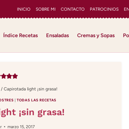
INICIO
SOBRE MI
CONTACTO
PATROCINIOS
E
Índice Recetas
Ensaladas
Cremas y Sopas
Po
/
Capirotada light ¡sin grasa!
OSTRES
|
TODAS LAS RECETAS
ght ¡sin grasa!
r
marzo 15, 2017