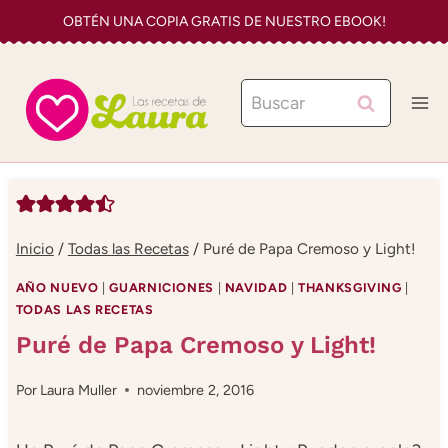
Saltar
OBTÉN UNA COPIA GRATIS DE NUESTRO EBOOK!
al
contenido
Buscar:
Inicio
/
Todas las Recetas
/
Puré de Papa Cremoso y Light!
AÑO NUEVO
|
GUARNICIONES
|
NAVIDAD
|
THANKSGIVING
|
TODAS LAS RECETAS
Puré de Papa Cremoso y Light!
Por
Laura Muller
noviembre 2, 2016