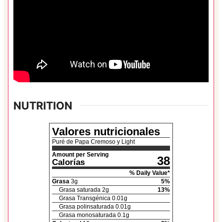
NUTRITION
Valores nutricionales
Puré de Papa Cremoso y Light
Amount per Serving
38
Calorías
% Daily Value*
Grasa
3
g
5
%
Grasa saturada
2
g
13
%
Grasa Transgénica
0.01
g
Grasa polinsaturada
0.01
g
Grasa monosaturada
0.1
g