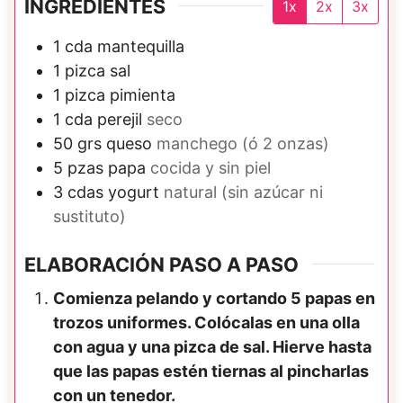
INGREDIENTES
1x
2x
3x
1
cda
mantequilla
1
pizca
sal
1
pizca
pimienta
1
cda
perejil
seco
50
grs
queso
manchego (ó 2 onzas)
5
pzas
papa
cocida y sin piel
3
cdas
yogurt
natural (sin azúcar ni
sustituto)
ELABORACIÓN PASO A PASO
Comienza pelando y cortando 5 papas en
trozos uniformes. Colócalas en una olla
con agua y una pizca de sal. Hierve hasta
que las papas estén tiernas al pincharlas
con un tenedor.