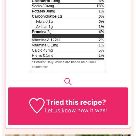
Colesterol
10
mg
3
%
Sodio
304
mg
13
%
Potasio
38
mg
1
%
Carbohidratos
1
g
0
%
Fibra
0.1
g
0
%
Azúcar
1
g
1
%
Proteina
2
g
4
%
Vitamina A
122
IU
2
%
Vitamina C
1
mg
1
%
Calcio
48
mg
5
%
Hierro
0.1
mg
1
%
* Percent Daily Values are based on a 2000
calorie diet.
Tried this recipe?
Let us know
how it was!