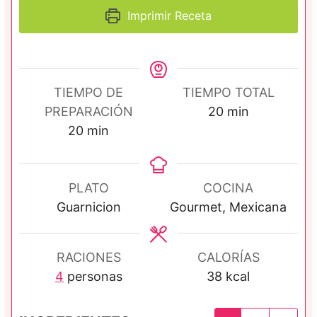
Imprimir Receta
TIEMPO DE
TIEMPO TOTAL
m
PREPARACIÓN
20
min
m
i
20
min
i
n
n
u
u
t
PLATO
COCINA
t
o
Guarnicion
Gourmet, Mexicana
o
s
s
RACIONES
CALORÍAS
4
personas
38
kcal