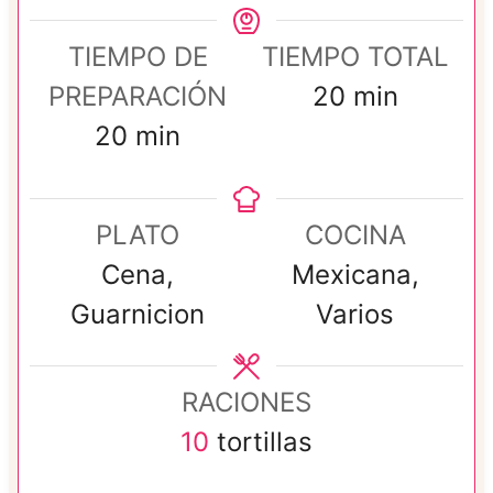
TIEMPO DE
TIEMPO TOTAL
m
PREPARACIÓN
20
min
m
i
20
min
i
n
n
u
PLATO
COCINA
u
t
Cena,
Mexicana,
t
o
Guarnicion
Varios
o
s
s
RACIONES
10
tortillas