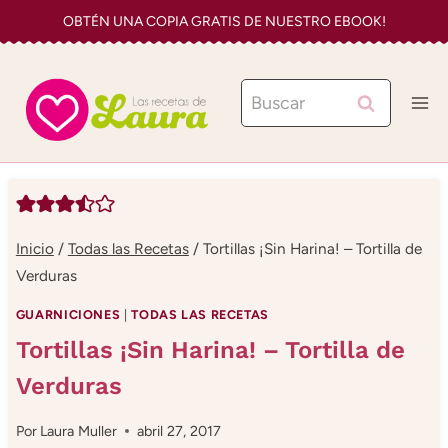
Saltar
OBTÉN UNA COPIA GRATIS DE NUESTRO EBOOK!
al
contenido
Buscar:
Inicio
/
Todas las Recetas
/
Tortillas ¡Sin Harina! – Tortilla de
Verduras
GUARNICIONES
|
TODAS LAS RECETAS
Tortillas ¡Sin Harina! – Tortilla de
Verduras
Por
Laura Muller
abril 27, 2017