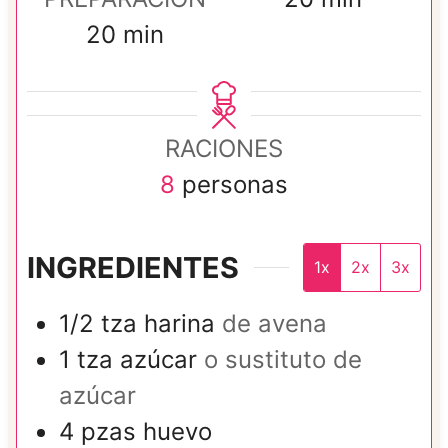
m
i
20
min
i
n
n
u
u
t
RACIONES
t
o
8
personas
o
s
s
INGREDIENTES
1x
2x
3x
1/2
tza
harina
de avena
1
tza
azúcar
o sustituto de
azúcar
4
pzas
huevo