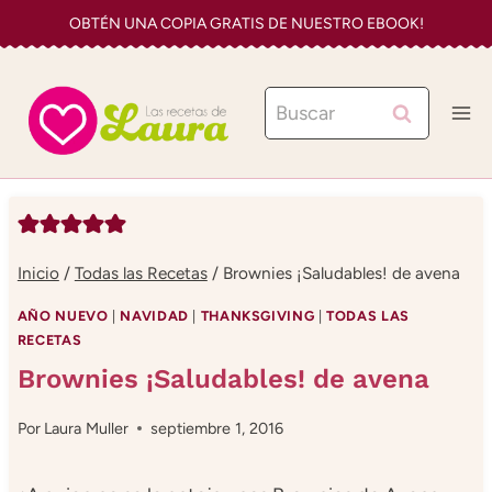
Saltar
OBTÉN UNA COPIA GRATIS DE NUESTRO EBOOK!
al
contenido
Buscar:
Inicio
/
Todas las Recetas
/
Brownies ¡Saludables! de avena
AÑO NUEVO
|
NAVIDAD
|
THANKSGIVING
|
TODAS LAS
RECETAS
Brownies ¡Saludables! de avena
Por
Laura Muller
septiembre 1, 2016